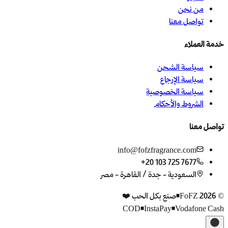
من نحن
تواصل معنا
خدمة العملاء
سياسة الشحن
سياسة الإرجاع
سياسة الخصوصية
الشروط والأحكام
تواصل معنا
info@fofzfragrance.com
+20 103 725 7677
السعودية - جدة / القاهرة - مصر
©
2026
FoFZ
•
صنع بكل الحب
❤️
COD
•
InstaPay
•
Vodafone Cash